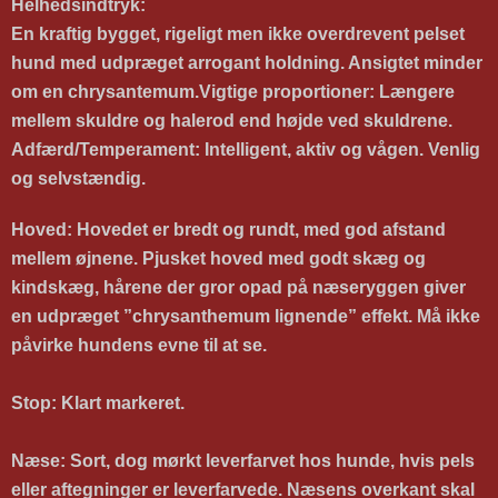
Helhedsindtryk:
En kraftig bygget, rigeligt men
ikke
overdrevent pelset
hund med udpræget arrogant holdning. Ansigtet minder
om en chrysantemum.
Vigtige proportioner: Længere
mellem skuldre og halerod end højde ved skuldrene.
Adfærd/Temperament:
Intelligent, aktiv og vågen. Venlig
og selvstændig.
Hoved:
Hovedet er bredt og rundt, med god afstand
mellem øjnene.
Pjusket hoved med godt skæg og
kindskæg, hårene der gror opad på næseryggen giver
en udpræget ”chrysanthemum lignende” effekt. Må ikke
påvirke hundens evne til at se.
Stop:
Klart markeret.
Næse:
Sort, dog mørkt leverfarvet hos hunde, hvis pels
eller aftegninger er leverfarvede. Næsens overkant skal