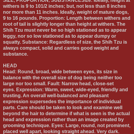
SIZE, PROPORTION, SUBSTANCE
Size:
Ideally, height at
withers is 9 to 101/2 inches; but, not less than 8 inches
nor more than 11 inches. Ideally, weight of mature dogs,
9 to 16 pounds.
Proportion:
Length between withers and
root of tail is slightly longer than height at withers. The
Shih Tzu must never be so high stationed as to appear
leggy, nor so low stationed as to appear dumpy or
squatty.
Substance:
Regardless of size, the Shih Tzu is
always compact, solid and carries good weight and
substance.
HEAD
Head:
Round, broad, wide between eyes, its size in
balance with the overall size of dog being neither too
large nor too small.
Fault:
Narrow head, close-set
eyes.
Expression:
Warm, sweet, wide-eyed, friendly and
trusting. An overall well-balanced and pleasant
expression supersedes the importance of individual
parts. Care should be taken to look and examine well
beyond the hair to determine if what is seen is the actual
head and expression rather than an image created by
grooming technique.
Eyes:
Large, round, not prominent,
placed well apart, looking straight ahead. Very dark.