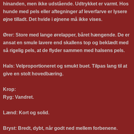
hinanden, men
ikke
udstående. Udtrykket er varmt. Hos
hunde med pels eller aftegninger af leverfarve er lysere
øjne tilladt. Det hvide i øjnene må i
kk
e vises.
Ører:
Store med lange ørelapper, båret hængende. De er
ansat en smule lavere end skallens top og beklædt med
så rigelig pels, at de flyder sammen med halsens pels.
Hals:
Velproportioneret og smukt buet. Tilpas lang til at
give en stolt hovedbæring.
Krop:
Ryg: Vandret.
Lænd: Kort og solid.
Bryst: Bredt, dybt,
når godt ned mellem forbenene.