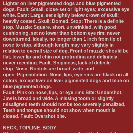
Lighter on liver pigmented dogs and blue pigmented
dogs.
Fault:
Small, close-set or light eyes; excessive eye
white.
Ears:
Large, set slightly below crown of skull;
heavily coated.
Skull:
Domed.
Stop:
There is a definite
stop.
Muzzle:
Square, short, unwrinkled, with good
cushioning, set no lower than bottom eye rim; never
downturned. Ideally, no longer than 1 inch from tip of
nose to stop, although length may vary slightly in
relation to overall size of dog. Front of muzzle should be
flat; lower lip and chin not protruding and definitely
never receding.
Fault:
Snipiness, lack of definite
stop.
Nose:
Nostrils are broad, wide, and
open.
Pigmentation:
Nose, lips, eye rims are black on all
colors, except liver on liver pigmented dogs and blue on
blue pigmented dogs.
Fault: Pink on nose, lips, or eye rims.
Bite:
Undershot.
Jaw is broad and wide. A missing tooth or slightly
misaligned teeth should not be too severely penalized.
Teeth and tongue should not show when mouth is
closed.
Fault:
Overshot bite.
NECK, TOPLINE, BODY