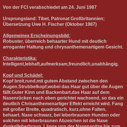
Von der FCI verabschiedet am 24. Juni 1987
Ursprungsland: Tibet, Patronat Großbritannien;
Übersetzung Uwe H. Fischer (Oktober 1987)
Allgemeines Erscheinungsbild:
Robuster, überreich behaarter Hund mit deutlich
arroganter Haltung und chrysanthemenartigem Gesicht.
Charakteristika:
Intelligent,lebhaft,aufmerksam,freundlich,unabhängig.
Kopf und Schädel:
Kopf breit,rund,mit gutem Abstand zwischen den
Augen.Strubbelkopf,wobei das Haar gut über die Augen
fällt.Guter Kinn und Backenbart,das Haar auf dem
Nasenrücken nach oben gerichtet wachsend, so das ein
deutlich Chrisanthemenartiger Effekt erreicht wird. Fang
mit großer Breite, quadratisch, kurz,ohne Falten,
behaart. Nase schwarz, bei leberbraunen Hunden oder
solchen mit leberbraunen Abzeichen ist die Nase
dunkelleberbraun. Länge von der Nasenspitze bis zum