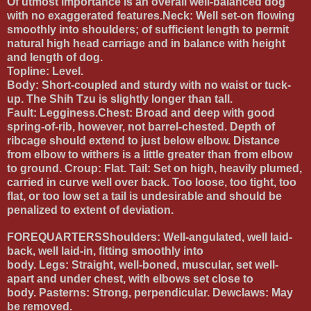
Of utmost importance is an overall well-balanced dog
with no exaggerated features.
Neck:
Well set-on flowing
smoothly into shoulders; of sufficient length to permit
natural high head carriage and in balance with height
and length of dog.
Topline:
Level.
Body:
Short-coupled and sturdy with no waist or tuck-
up. The Shih Tzu is slightly longer than tall.
Fault: Legginess.
Chest:
Broad and deep with good
spring-of-rib, however, not barrel-chested. Depth of
ribcage should extend to just below elbow. Distance
from elbow to withers is a little greater than from elbow
to ground.
Croup:
Flat.
Tail:
Set on high, heavily plumed,
carried in curve well over back. Too loose, too tight, too
flat, or too low set a tail is undesirable and should be
penalized to extent of deviation.
FOREQUARTERS
Shoulders:
Well-angulated, well laid-
back, well laid-in, fitting smoothly into
body.
Legs:
Straight, well-boned, muscular, set well-
apart and under chest, with elbows set close to
body.
Pasterns:
Strong, perpendicular.
Dewclaws:
May
be removed.