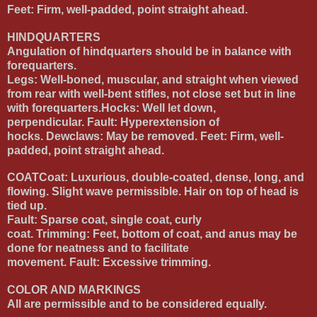
Feet:
Firm, well-padded, point straight ahead.
HINDQUARTERS
Angulation of hindquarters should be in balance with
forequarters.
Legs:
Well-boned, muscular, and straight when viewed
from rear with well-bent stifles, not close set but in line
with forequarters.
Hocks:
Well let down,
perpendicular.
Fault:
Hyperextension of
hocks.
Dewclaws:
May be removed.
Feet:
Firm, well-
padded, point straight ahead.
COAT
Coat:
Luxurious, double-coated, dense, long, and
flowing. Slight wave permissible. Hair on top of head is
tied up.
Fault:
Sparse coat, single coat, curly
coat.
Trimming:
Feet, bottom of coat, and anus may be
done for neatness and to facilitate
movement.
Fault:
Excessive trimming.
COLOR AND MARKINGS
All are permissible and to be considered equally.