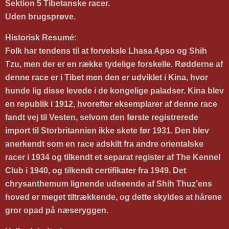
Sektion 5 Tibetanske racer.
Uden brugsprøve.
Historisk Resumé:
Folk har tendens til at forveksle Lhasa Apso og Shih
Tzu, men der er en række tydelige forskelle. Rødderne af
denne race er i Tibet men den er udviklet i Kina, hvor
hunde lig disse levede i de kongelige paladser. Kina blev
en republik i 1912, hvorefter eksemplarer af denne race
fandt vej til Vesten, selvom den første registrerede
import til Storbritannien ikke skete før 1931. Den blev
anerkendt som en race adskilt fra andre orientalske
racer i 1934 og tilkendt et separat register af The Kennel
Club i 1940, og tilkendt certifikater fra 1949. Det
chrysanthemum lignende udseende af Shih Thuz’ens
hoved er meget tiltrækkende, og dette skyldes at hårene
gror opad på næseryggen.